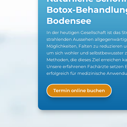
Botox-Behandlun
Bodensee
In der heutigen Gesellschaft ist das
strahlenden Aussehen allgegenwärtig
Möglichkeiten, Falten zu reduzieren u
um sich wohler und selbstbewusster zu
Methoden, die dieses Ziel erreichen ka
Unsere erfahrenen Fachärzte setzen 
erfolgreich für medizinische Anwendu
Termin online buchen