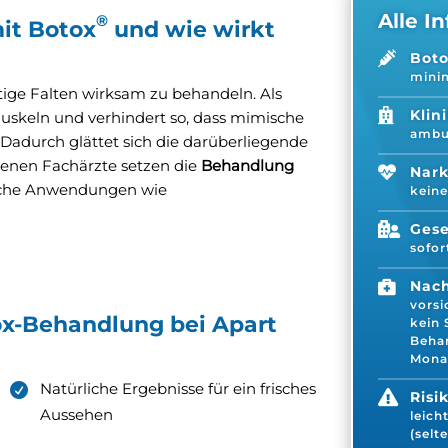
Alle In
®
it Botox
und wie wirkt

Bot
minim
stige Falten wirksam zu behandeln. Als

Klin
Muskeln und verhindert so, dass mimische
ambul
 Dadurch glättet sich die darüberliegende
renen Fachärzte setzen die
Behandlung

Nar
ische Anwendungen wie
keine

Gese
sofor

Nac
vorsi
ox-Behandlung bei Apart
kein 
Behan
Mona
Natürliche Ergebnisse für ein frisches

Risi
Aussehen
leic
(selt