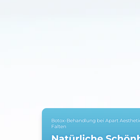
Botox-Behandlung bei Apart Aestheti
Falten
Natürliche Schönh