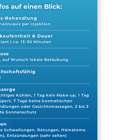
fos auf einen Blick:
ox-Behandlung
alinvasiv per Injektion
ikaufenthalt & Dauer
ant | ca. 15-30 Minuten
kose
, auf Wunsch lokale Betäubung
llschaftsfähig
t
hsorge
chtiges Kühlen, 1 Tag kein Make-up, 1 Tag
Sport, 7 Tage keine kosmetischen
dlungen oder Gesichtsmassagen, 2 bis 3
te Sonnenschutz
ken
hte Schwellungen, Rötungen, Hämatome
en), Entzündungen (sehr selten)