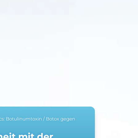
cs: Botulinumtoxin / Botox gegen
eit mit der