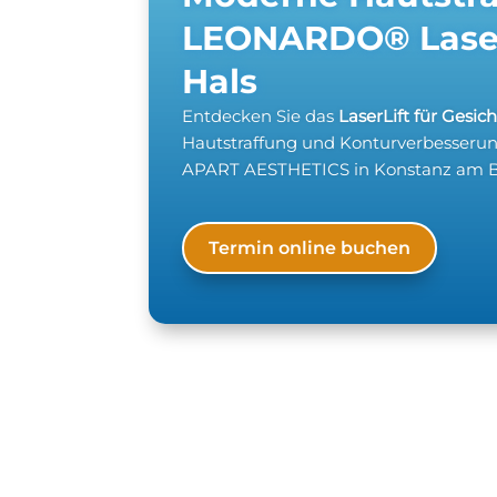
LEONARDO® Laser
Hals
Entdecken Sie das
LaserLift für Gesic
Hautstraffung und Konturverbesser
APART AESTHETICS in Konstanz am 
Termin online buchen