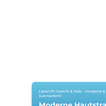
LaserLift Gesicht & Hals – moderne &
(
Leonardo®)
Moderne Hautstra