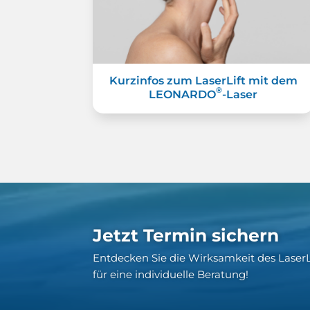
Kurzinfos zum LaserLift mit dem
®
LEONARDO
-Laser
Jetzt Termin sichern
Entdecken Sie die Wirksamkeit des LaserLi
für eine individuelle Beratung!