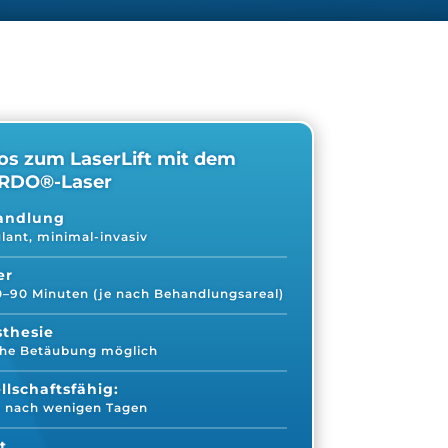
os zum LaserLift mit dem
RDO®-Laser
andlung
ant, minimal-invasiv
er
30–90 Minuten
(je nach Behandlungsareal)
thesie
che Betäubung möglich
llschaftsfähig:
t nach wenigen Tagen
t