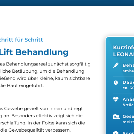
hritt für Schritt
Kurzinf
rLift Behandlung
LEONA
das Behandlungsareal zunächst sorgfältig

Beh
örtliche Betäubung, um die Behandlung
ambul
ießend wird über kleine, kaum sichtbare
Dau
 die Haut eingeführt.
ca. 

Anäs
örtli
s Gewebe gezielt von innen und regt
an. Besonders effektiv zeigt sich die

Gese
meis
schlaffung. In der Folge kann sich die
 die Gewebequalität verbessern.

Spor